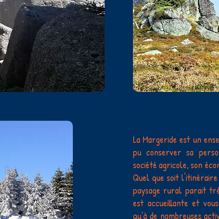
La Margeride est un ense
pu conserver sa person
société agricole, son éco
Quel que soit l'itinérai
paysage rural parait tr
est accueillante et vou
qu’à de nombreuses activi