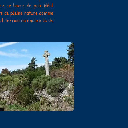
ez ce havre de paix idéal
ts de pleine nature comme
ut terrain ou encore le ski