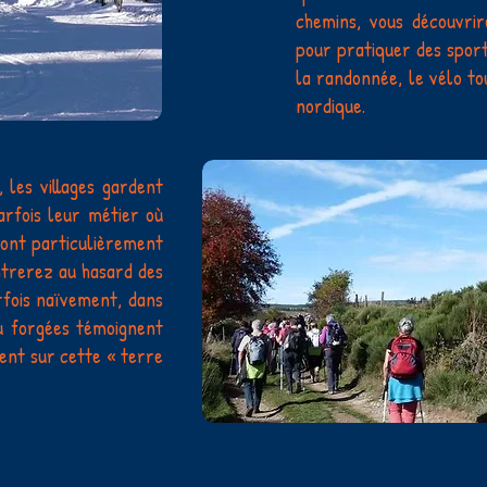
chemins, vous découvrir
pour pratiquer des spor
la randonnée, le vélo to
nordique.
 les villages gardent
arfois leur métier où
 sont particulièrement
ntrerez au hasard des
arfois naïvement, dans
ou forgées témoignent
aient sur cette « terre