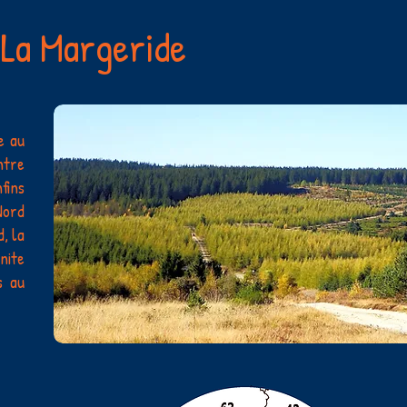
 La Margeride
e au
ntre
fins
Nord
, la
nite
s au