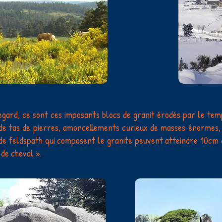
egard, ce sont ces imposants blocs de granit érodés par le tem
 de tas de pierres, amoncellements curieux de masses énormes, 
 de feldspath qui composent le granite peuvent atteindre 10cm de
 de cheval ».