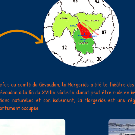
fois au comté du Gévaudan, la Margeride a été le théâtre des
évaudan à la fin du
XVIIIe siècle
.Le climat peut être rude en hi
tions naturelles et son isolement, la Margeride est une rég
fortement occupée.