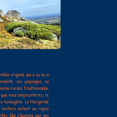
mble original qui a su ou a
nalité, ses paysages, sa
nomie rurale traditionnelle.
re que vous emprunterez, le
ès homogène. La Margeride
s invitera autant au repos
tés. Elle s’illumine par ses