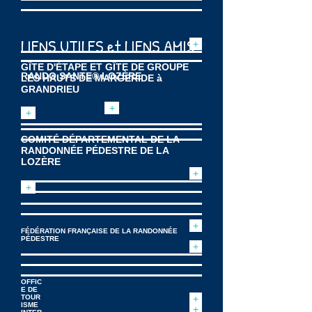
LIENS UTILES et LIENS AMIS
+
GÎTE D'ÉTAPE ET GÎTE DE GROUPE
RANDO SANTE® LOZÈRE
LES HAUTS DE MARGERIDE à
GRANDRIEU
+
+
COMITÉ DÉPARTEMENTAL DE LA
RANDONNÉE PÉDESTRE DE LA
LOZÈRE
+
+
+
FÉDÉRATION FRANÇAISE DE LA RANDONNÉE
PÉDESTRE
+
OFFIC
E DE
TOUR
+
ISME
+