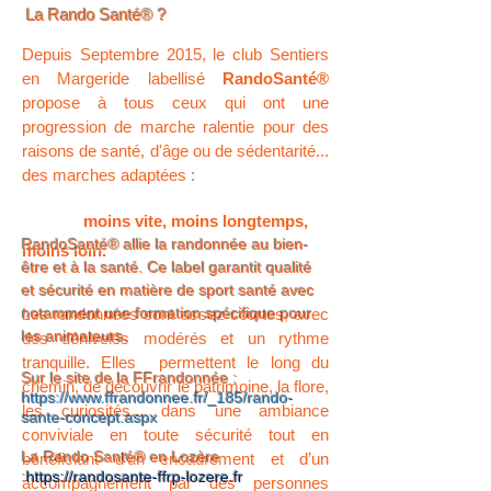
La Rando Santé® ?
Depuis Septembre 2015, le club Sentiers
en Margeride labellisé
RandoSanté®
propose à tous ceux qui ont une
progression de marche ralentie pour des
raisons de santé, d'âge ou de sédentarité...
des marches adaptées :
moins vite, moins longtemps,
RandoSanté® allie la randonnée au bien-
moins loin.
être et à la santé. Ce label garantit qualité
et sécurité en matière de sport santé avec
Les randonnées sont assez courtes, avec
notamment une formation spécifique pour
les animateurs.
des dénivelés modérés et un rythme
tranquille. Elles permettent le long du
Sur le site de la FFrandonnée :
chemin, de découvrir le patrimoine, la flore,
https://www.ffrandonnee.fr/_185/rando-
les curiosités... dans une ambiance
sante-concept.aspx
conviviale en toute sécurité tout en
La Rando Santé® en Lozère
bénéficiant d’un encadrement et d’un
:
https://randosante-ffrp-lozere.fr
accompagnement par des personnes