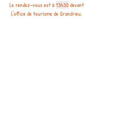
Le rendez-vous est à
13h30
devant
l'office de tourisme de Grandrieu.
Chaque vendredi un itinéraire
différent est proposé dans les
environs de Grandrieu, à la
découverte de la Margeride (flore,
paysages, patrimoine...). Le transport
se fait en covoiturage.
*
sauf conditions climatiques trop difficiles ou
situation exceptionnelle. En cas d'annulation
un mail et/ou un SMS sera envoyé aux
randonneurs habituels et l'information sera
affichée dans le panneau de l'association
Sentiers en Margeride situé à côté de l'Office
de Tourisme de Grandrieu. Les sorties sont
programmées toutes l'année même pendant
les vacances scolaires ou les jours fériés.
renseignements auprès de Jean-
Claude Julien:
06 89 79 22 46